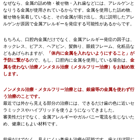
なぜなら、金属の詰め物・被せ物・入れ歯などには、アレルゲンと
なりうる金属が使用されているからです。金属を使用した詰め物、
被せ物を装着していると、その金属が溶け出し、先に説明したアレ
ルゲンが原因で金属アレルギーを発症する可能性があるからです。
もちろん、口腔内金属だけでなく、金属アレルギー発症の因子は、
ネックレス、ピアス、ヘアピン、髪飾り、眼鏡フレーム、化粧品な
どもあげられますが、
「体内に金属を入れないようにすること」が
予防に繋がる
ので、もし、口腔内に金属を使用している場合は、
金
属を使わない治療ノンメタル治療（メタルフリー治療）をお勧め致
します。
ノンメタル治療・メタルフリー治療とは、銀歯等の金属を使わず行
う治療のことです。
最近では外から見える部分の治療には、できるだけ歯の色に近いセ
ラミックスやハイブリッドを使うようになってきました。
審美性だけでなく、金属アレルギーやガルバニー電流を生じないた
め、健康にもよい材料です。
前歯だけでなく、見えにくい奥歯も治療が可能です。歯とほぼ同じ