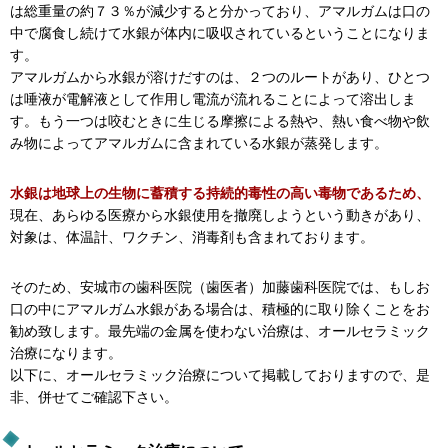
は総重量の約７３％が減少すると分かっており、アマルガムは口の
中で腐食し続けて水銀が体内に吸収されているということになりま
す。
アマルガムから水銀が溶けだすのは、２つのルートがあり、ひとつ
は唾液が電解液として作用し電流が流れることによって溶出しま
す。もう一つは咬むときに生じる摩擦による熱や、熱い食べ物や飲
み物によってアマルガムに含まれている水銀が蒸発します。
水銀は地球上の生物に蓄積する持続的毒性の高い毒物であるため、
現在、あらゆる医療から水銀使用を撤廃しようという動きがあり、
対象は、体温計、ワクチン、消毒剤も含まれております。
そのため、安城市の歯科医院（歯医者）加藤歯科医院では、もしお
口の中にアマルガム水銀がある場合は、積極的に取り除くことをお
勧め致します。最先端の金属を使わない治療は、オールセラミック
治療になります。
以下に、オールセラミック治療について掲載しておりますので、是
非、併せてご確認下さい。