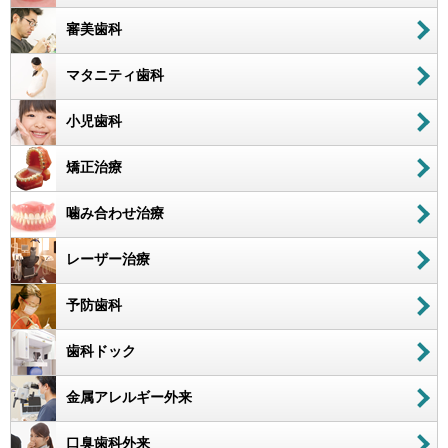
審美歯科
マタニティ歯科
小児歯科
矯正治療
噛み合わせ治療
レーザー治療
予防歯科
歯科ドック
金属アレルギー外来
口臭歯科外来